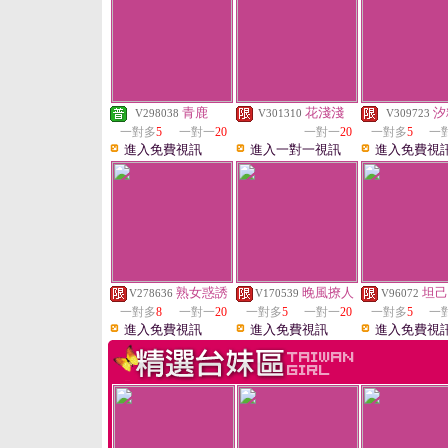
青鹿
花淺淺
汐
V298038
V301310
V309723
一對多
5
一對一
20
一對一
20
一對多
5
一
進入免費視訊
進入一對一視訊
進入免費視
熟女惑誘
晚風撩人
坦己
V278636
V170539
V96072
一對多
8
一對一
20
一對多
5
一對一
20
一對多
5
一
進入免費視訊
進入免費視訊
進入免費視