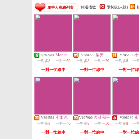
頻道指數
限制級(火辣)
主持人在線列表
Moona
梨安
小
V302481
V288270
V285852
一對多
8
一對一
50
一對多
8
一對一
50
一對多
8
一
一對一忙線中
一對一忙線中
一對一忙線
小棗泥
久菜和子
蜜
V294581
V197900
V298089
一對多
8
一對一
40
一對多
8
一對一
50
一對多
8
一
一對一忙線中
一對一忙線中
一對一忙線