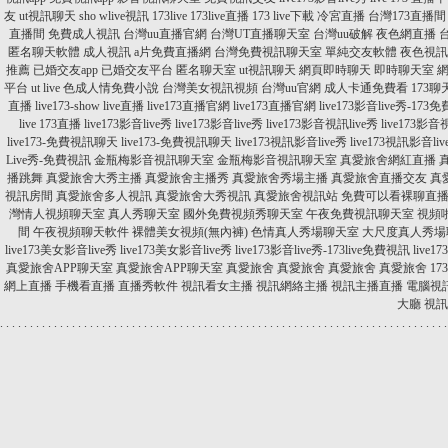
友
ut視訊聊天
sho wlive視訊
173live
173live直播
173 live下載
冷宮直播
台灣173直播間
直播間
免費成人視訊
台灣uu直播官網
台灣UT直播聊天室
台灣uu破解
夜色網直播
匿名聊天軟體
成人視訊
a片免費直播網
台灣免費視訊聊天室
單純交友軟體
夜色視訊
推薦
已婚交友app
已婚交友平台
匿名聊天室
ut視訊聊天
網頁即時聊天
即時聊天室
平台
ut live
色成人情免費小說
台灣美女視訊視頻
台灣uu官網
成人卡通免費看
173
直播
live173-show live直播
live173直播官網
live173直播官網
live173影音live秀-173
live 173直播
live173影音live秀
live173影音live秀
live173影音視訊live秀
live173影音
live173-免費視訊聊天
live173-免費視訊聊天
live173視訊影音live秀
live173視訊影音liv
Live秀-免費視訊
金瓶梅影音視訊聊天室
金瓶梅影音視訊聊天室
真愛旅舍網紅直播
播跳舞
真愛旅舍大秀主播
真愛旅舍主播秀
真愛旅舍秀場主播
真愛旅舍直播交友
真
視訊房間
真愛旅舍多人視訊
真愛旅舍大秀視訊
真愛旅舍視訊站
免費可以看裸聊直播a
灣情人視頻聊天室
真人秀聊天室
國外免費視頻秀聊天室
午夜免費視訊聊天室
視頻
間
午夜視頻聊天軟件
裸體美女視頻(無內褲)
色情真人秀場聊天室
大尺度真人秀場
live173美女影音live秀
live173美女影音live秀
live173影音live秀-173live免費視訊
live1
真愛旅舍APP聊天室
真愛旅舍APP聊天室
真愛旅舍
真愛旅舍
真愛旅舍
真愛旅舍
17
網上直播
手機看直播
直播秀軟件
視訊看女主播
視訊網絡主播
視訊主播直播
電腦視
大廳
視訊
.
.
.
.
.
.
.
.
.
.
.
.
.
.
.
.
.
.
.
.
.
.
.
.
.
.
.
.
.
.
.
.
.
.
.
.
.
.
.
.
.
.
.
.
.
.
.
.
.
.
.
.
.
.
.
.
.
.
.
.
.
.
.
.
.
.
.
.
.
.
.
.
.
.
.