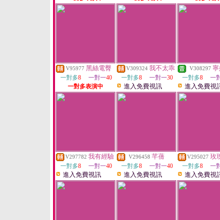
黑絲電臀
我不太乖
寧
V95977
V309324
V308297
一對多
8
一對一
40
一對多
8
一對一
30
一對多
8
一
進入免費視訊
進入免費視
一對多表演中
我有經驗
芊蒨
玫
V297782
V296458
V295027
一對多
8
一對一
40
一對多
8
一對一
40
一對多
8
一
進入免費視訊
進入免費視訊
進入免費視