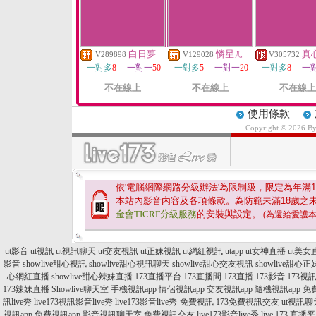
白日夢
憐星ㄦ
真
V289898
V129028
V305732
一對多
8
一對一
50
一對多
5
一對一
20
一對多
8
一
不在線上
不在線上
不在線上
使用條款
Copyright © 2026 B
依'電腦網際網路分級辦法'為限制級，限定為年滿
1
本站內影音內容及各項條款。為防範未滿
18
歲之
金會TICRF分級服務
的安裝與設定。
(為還給愛護
ut影音
ut視訊
ut視訊聊天
ut交友視訊
ut正妹視訊
ut網紅視訊
utapp
ut女神直播
ut美女
影音
showlive甜心視訊
showlive甜心視訊聊天
showlive甜心交友視訊
showlive甜心
心網紅直播
showlive甜心辣妹直播
173直播平台
173直播間
173直播
173影音
173視
173辣妹直播
Showlive聊天室
手機視訊app
情侶視訊app
交友視訊app
隨機視訊app
免費
訊live秀
live173視訊影音live秀
live173影音live秀-免費視訊
173免費視訊交友
ut視訊聊
視訊app
免費視訊app
影音視訊聊天室
免費視訊交友
live173影音live秀
live 173 直播