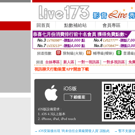
回首頁
點數補給站
會員專區
恭喜七月份消費排行前十名會員 獲得免費點數~
No.3
No.4
-贈點
8,000
點
-贈點
7,00
LV76098**
LV52777**
No.7
No.8
-贈點
4,000
點
-贈點
3,0
LV23213**
LV70847**
頻道指數
限制級(火辣)
輔導級(曖昧)
普通級(
頻道
台妹專區
│
新人區
│
一對一視訊區
│
一對多視訊區
│
免
視訊聊天行動裝置APP開放下載
iOS版設備需求 :
1. iOS 4.3以上版本
2. iPhone, iPad, iPod touch
→ iOS安裝後出現 '尚未信任企業級開發人員' 請點此
→ 暫不支援Q